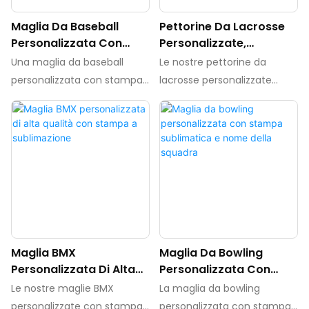
completamente
Maglia Da Baseball
Pettorine Da Lacrosse
personalizzabili, il che le
Personalizzata Con
Personalizzate,
rende perfette per le
Stampa Sublimatica
Pettorine Da Lacrosse
Una maglia da baseball
Le nostre pettorine da
squadre che desiderano
Reversibili Di Alta
personalizzata con stampa
lacrosse personalizzate
mostrare il loro stile unico in
Qualità
sublimatica è una maglia da
rappresentano il perfetto
campo
baseball personalizzata
connubio tra stile, comfort e
creata tramite il processo di
prestazioni. Progettate
stampa a sublimazione.
pensando alle esigenze dei
Questa tecnica consente di
giocatori di lacrosse, queste
integrare perfettamente
pettorine sono realizzate
disegni e grafiche a colori
con materiali traspiranti di
nel tessuto, dando vita a
alta qualità che ti
una maglia unica e vibrante
mantengono fresco e
Maglia BMX
Maglia Da Bowling
per il giocatore.
asciutto anche durante le
Personalizzata Di Alta
Personalizzata Con
partite più intense.
Qualità Con Stampa A
Stampa Sublimatica E
Le nostre maglie BMX
La maglia da bowling
Sublimazione
Nome Della Squadra
personalizzate con stampa
personalizzata con stampa