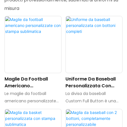
misura
Maglie Da Football
Uniforme Da Baseball
Americano
Personalizzata Con
Personalizzate Con
Bottoni Completi
Le maglie da football
La divisa da baseball
Stampa Sublimatica
americano personalizzate
Custom Full Button è una
con stampa sublimatica
maglia da baseball
sono maglie personalizzate
personalizzata con parte
realizzate tramite il
anteriore completamente