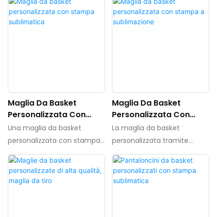
Maglia Da Basket
Maglia Da Basket
Personalizzata Con
Personalizzata Con
Stampa Sublimatica
Stampa A Sublimazione
Una maglia da basket
La maglia da basket
personalizzata con stampa
personalizzata tramite
sublimatica è una divisa da
stampa a sublimazione è
basket personalizzata
una divisa sportiva
creata utilizzando un
personalizzata creata
processo di stampa a
tramite un processo di
sublimazione, che consente
stampa a sublimazione. Ciò
di ottenere disegni e colori
consente di stampare senza