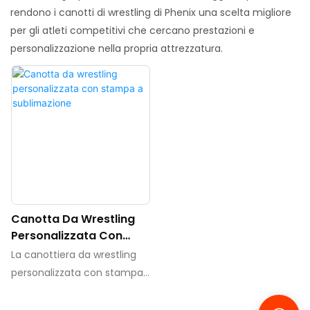
rendono i canotti di wrestling di Phenix una scelta migliore
per gli atleti competitivi che cercano prestazioni e
personalizzazione nella propria attrezzatura.
Canotta Da Wrestling
Personalizzata Con
Stampa A Sublimazione
La canottiera da wrestling
personalizzata con stampa
a sublimazione è un capo
personalizzato e di alta