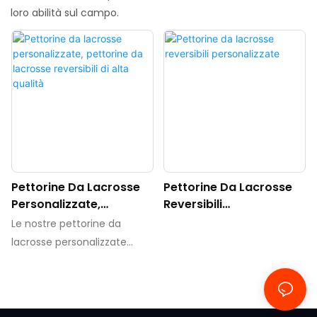
loro abilità sul campo.
Pettorine Da Lacrosse
Pettorine Da Lacrosse
Personalizzate,
Reversibili
Pettorine Da Lacrosse
Personalizzate
Le nostre pettorine da
Reversibili Di Alta
lacrosse personalizzate
Qualità
rappresentano il perfetto
connubio tra stile, comfort e
prestazioni. Progettate
pensando alle esigenze dei