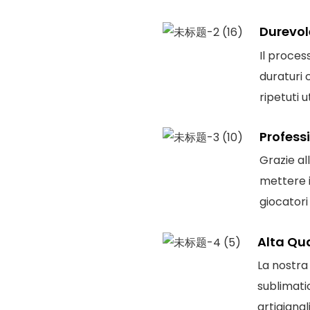
Durevol
Il proces
duraturi
ripetuti uti
Profess
Grazie al
mettere i
giocatori
Alta Qua
La nostra
sublimatic
artigiana