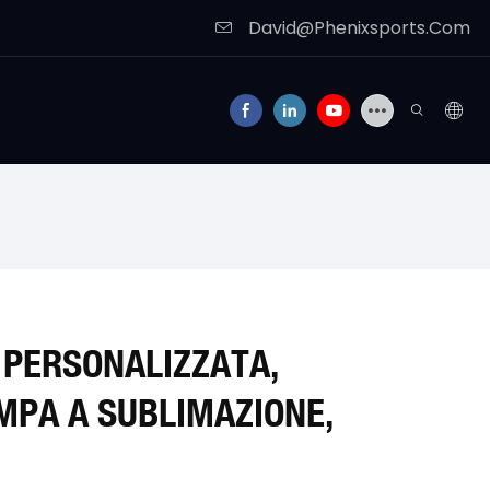
David@Phenixsports.Com
 PERSONALIZZATA,
MPA A SUBLIMAZIONE,