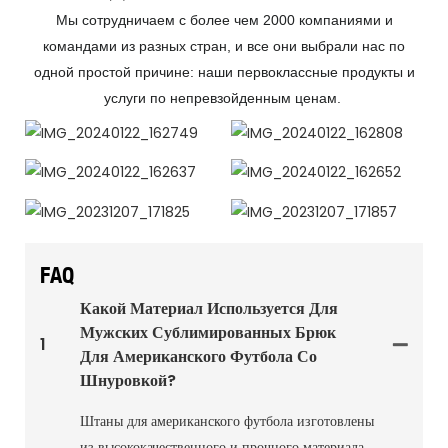
Мы сотрудничаем с более чем 2000 компаниями и
командами из разных стран, и все они выбрали нас по
одной простой причине: наши первоклассные продукты и
услуги по непревзойденным ценам.
штаны для американского
IMG_20240122_162808
футбола
IMG_20240122_162637
IMG_20240122_162652
IMG_20231207_171825
IMG_20231207_171857
FAQ
Какой Материал Используется Для
Мужских Сублимированных Брюк
1
Для Американского Футбола Со
Шнуровкой?
Штаны для американского футбола изготовлены
из высококачественного и прочного материала