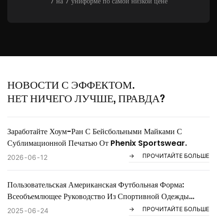
7 на 7 униформе по самой низкой цене
НОВОСТИ С ЭФФЕКТОМ.
НЕТ НИЧЕГО ЛУЧШЕ, ПРАВДА?
Заработайте Хоум-Ран С Бейсбольными Майками С
Сублимационной Печатью От Phenix Sportswear.
ПРОЧИТАЙТЕ БОЛЬШЕ
2026
06
12
Пользовательская Американская Футбольная Форма:
Всеобъемлющее Руководство Из Спортивной Одежды
Phenix
ПРОЧИТАЙТЕ БОЛЬШЕ
2025
06
24