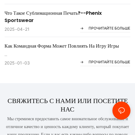
Что Такое Сублимационная Печать?--Phenix
Sportswear
ПРОЧИТАЙТЕ БОЛЬШЕ
2025
04
21
Как Командная Форма Может Повлиять На Игру Игры
Командная форма имеет решающее значение для успеваемости
ПРОЧИТАЙТЕ БОЛЬШЕ
2025
01
03
спортсменов, повышения доверия, продвижения командной работы
и товарищества. Правильная форма может иметь существенное
значение на поле. Читайте дальше, чтобы узнать больше о том, как
командная форма влияет на игру игры.
СВЯЖИТЕСЬ С НАМИ ИЛИ ПОСЕТИТЕ
НАС
Мы стремимся предоставить самое внимательное обслуживание и
отличное качество и ценность каждому клиенту, который покупает
нашу продукцию. Если у вас есть какие-либо вопросы по поводу