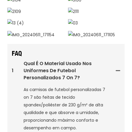
3154
3156
2109
2111
13 (4)
03
IMG_20240611_171154
IMG_20240611_171105
FAQ
Qual É O Material Usado Nos
1
Uniformes De Futebol
Personalizados 7 On 7?
As camisas de futebol personalizadas 7
on 7 são feitas de tecido
spandex/poliéster de 230 g/m² de alta
qualidade e que absorve a umidade,
proporcionando máximo conforto e
desempenho em campo.