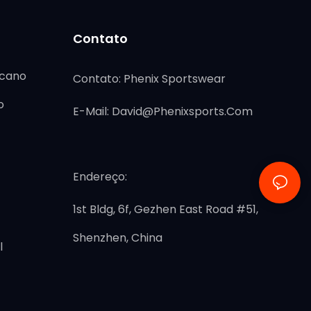
Contato
icano
Contato: Phenix Sportswear
o
E-Mail:
David@phenixsports.com
Endereço:
1st Bldg, 6f, Gezhen East Road #51,
Shenzhen, China
l