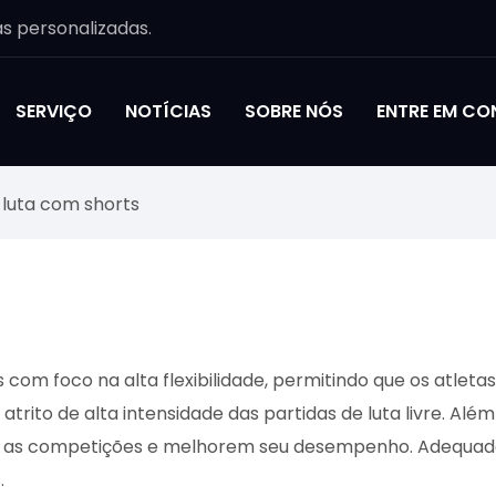
as personalizadas.
SERVIÇO
NOTÍCIAS
SOBRE NÓS
ENTRE EM C
 luta com shorts
s com foco na alta flexibilidade, permitindo que os atle
trito de alta intensidade das partidas de luta livre. Alé
 as competições e melhorem seu desempenho. Adequado p
.