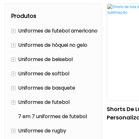
Produtos
+
Uniformes de futebol americano
+
Uniformes de hóquei no gelo
Camisas de futebol
americanas
+
Uniformes de beisebol
Jerseys de hóquei no gelo
Calças de futebol americanas
+
Uniformes de softbol
Camisas reversíveis de
Camisas de beisebol
Camisas de futebol
hóquei no gelo
+
Uniformes de basquete
Calças de beisebol/calcinhas
Camisas de softbol
americanas de malha
Conchas de calça de hóquei
+
Uniformes de futebol
Calças de softbol/calcinhas
Camisas de basquete
no gelo
Shorts De L
7 em 7 uniformes de futebol
Shorts de basquete
Camisetas de futebol
Personaliz
Meias de hóquei no gelo
+
Uniformes de rugby
Camisas de tiro de basquete
Shorts de futebol