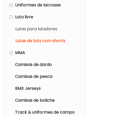
+
Uniformes de lacrosse
Camisa de rúgbi
-
Luta livre
Shorts de rúgbi
Pinnies de lacrosse
Jersey de lacrosse
Lutas para lutadores
Shorts/saias de lacrosse
Lutas de luta com shorts
+
MMA
Camisas de dardo
MMA Rashguard
Camisas de pesca
Shorts MMA
BMX Jerseys
Camisas de boliche
Track & uniformes de campo