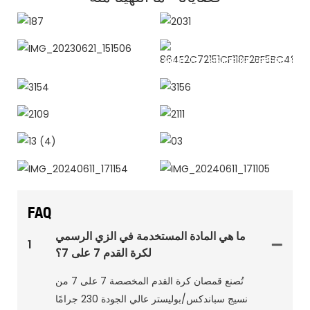
187
2031
IMG_20230621_151506
864E2C72151CF118F2BF5BC4851
3154
3156
2109
2111
13 (4)
03
IMG_20240611_171154
IMG_20240611_171105
FAQ
ما هي المادة المستخدمة في الزي الرسمي
1
لكرة القدم 7 على 7؟
تُصنع قمصان كرة القدم المخصصة 7 على 7 من
نسيج سباندكس/بوليستر عالي الجودة 230 جرامًا