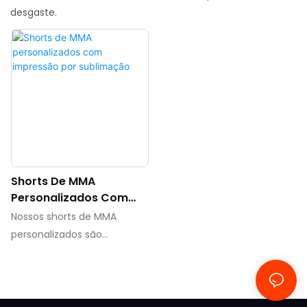
desgaste.
Shorts De MMA
Personalizados Com
Impressão Por
Nossos shorts de MMA
Sublimação
personalizados são
projetados para
proporcionar o máximo de
conforto e flexibilidade
durante sessões de