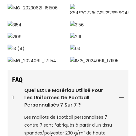
187
2031
IMG_20230621_151506
864E2C72151CF118F2BF5BC4851
3154
3156
2109
2111
13 (4)
03
IMG_20240611_171154
IMG_20240611_171105
FAQ
Quel Est Le Matériau Utilisé Pour
1
Les Uniformes De Football
Personnalisés 7 Sur 7 ?
Les maillots de football personnalisés 7
contre 7 sont fabriqués à partir d'un tissu
spandex/polyester 230 g/m² de haute