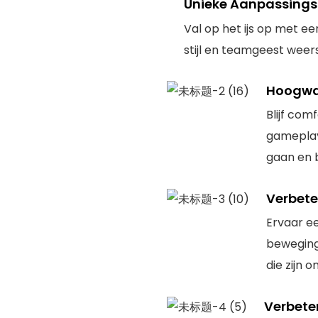
Unieke Aanpassings
Val op het ijs op met e
stijl en teamgeest weers
Hoogwa
Blijf com
gameplay
gaan en b
Verbete
Ervaar e
beweging
die zijn 
Verbeter