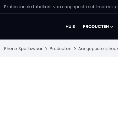
Professionele fabrikant van aangepaste sublimated spo
HUIS
PRODUCTEN
Phenix Sportswear
Producten
Aangepaste ijshoc