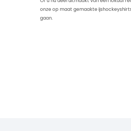
Of u nu deel uitmaakt van een lokaal r
onze op maat gemaakte ijshockeyshirts zi
gaan.