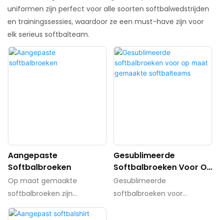
uniformen zijn perfect voor alle soorten softbalwedstrijden
en trainingssessies, waardoor ze een must-have zijn voor
elk serieus softbalteam.
Aangepaste
Gesublimeerde
Softbalbroeken
Softbalbroeken Voor Op
Maat Gemaakte
Op maat gemaakte
Gesublimeerde
Softbalteams
softbalbroeken zijn
softbalbroeken voor
gepersonaliseerde broeken
softbalteams bieden een
die speciaal zijn ontworpen
unieke en op maat