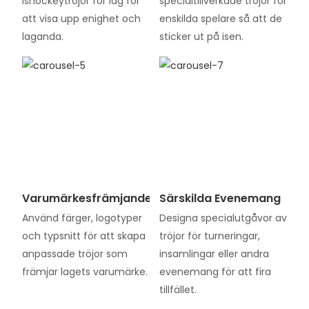
ishockeytröjor för lag för
specialtillverkade tröjor för
att visa upp enighet och
enskilda spelare så att de
laganda.
sticker ut på isen.
Varumärkesfrämjande
Särskilda Evenemang
Använd färger, logotyper
Designa specialutgåvor av
och typsnitt för att skapa
tröjor för turneringar,
anpassade tröjor som
insamlingar eller andra
främjar lagets varumärke.
evenemang för att fira
tillfället.