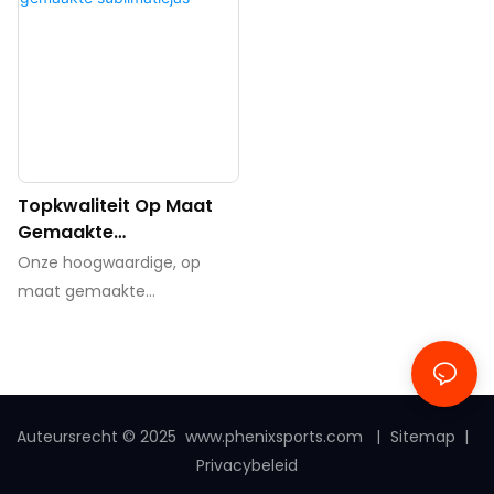
Topkwaliteit Op Maat
Gemaakte
Sublimatiejas
Onze hoogwaardige, op
maat gemaakte
sublimatiejas is een
eersteklas optie voor
iedereen die op zoek is naar
een gepersonaliseerd en
hoogwaardig
Auteursrecht © 2025
www.phenixsports.com
|
Sitemap
|
bovenkledingstuk. Het
Privacybeleid
sublimatieprintproces zorgt