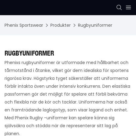
Phenix Sportswear
Produkter
Rugbyuniformer
RUGBYUNIFORMER
Phenixs rugbyuniformer är utformade med hållbarhet och
tårmotstånd i åtanke, vilket gör dem idealiska för sportens
rigorösa krav. Högstyrka tyget säkerställer att uniformerna
förblir intakta även under intensiv konkurrens. Den elastiska
passformen gör det möjligt för spelare att förbli bekväma
och flexibla när de kör och tacklar. Uniformerna har också
en framträdande laglogotyp, som visar lagand och enhet.
Med Phenix Rugby -uniformer kan spelare känna sig
självsäkra och stödda när de representerar sitt lag på
planen.