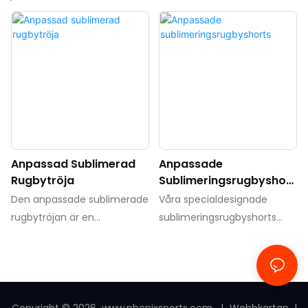
Anpassad Sublimerad
Anpassade
Rugbytröja
Sublimeringsrugbyshort
S
Den anpassade sublimerade
Våra specialdesignade
rugbytröjan är en
sublimeringsrugbyshorts
högkvalitativ och
erbjuder oöverträffad
anpassningsbar rugbytröja
komfort och hållbarhet för
som är skapad med hjälp av
spelare på alla nivåer.
en
Tillverkade av högkvalitativt
sublimeringstryckprocess.
material och