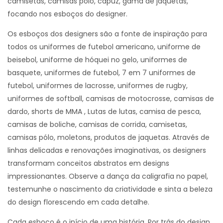
camisetas, camisas pólo, capuz, gama de jaquetas,
focando nos esboços do designer.
Os esboços dos designers são a fonte de inspiração para
todos os uniformes de futebol americano, uniforme de
beisebol, uniforme de hóquei no gelo, uniformes de
basquete, uniformes de futebol, 7 em 7 uniformes de
futebol, uniformes de lacrosse, uniformes de rugby,
uniformes de softball, camisas de motocrosse, camisas de
dardo, shorts de MMA , Lutas de lutas, camisa de pesca,
camisas de boliche, camisas de corrida, camisetas,
camisas pólo, moletons, produtos de jaquetas. Através de
linhas delicadas e renovações imaginativas, os designers
transformam conceitos abstratos em designs
impressionantes. Observe a dança da caligrafia no papel,
testemunhe o nascimento da criatividade e sinta a beleza
do design florescendo em cada detalhe.
Cada esboço é o início de uma história. Por trás do design