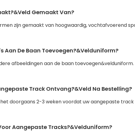
emaakt?&veld Gemaakt Van?
rmen zijn gemaakt van hoogwaardig, vochtafvoerend sp
o's Aan De Baan Toevoegen?&velduniform?
ndere afbeeldingen aan de baan toevoegen&velduniform. 
Aangepaste Track Ontvang?&veld Na Bestelling?
urt het doorgaans 2-3 weken voordat uw aangepaste tra
n Voor Aangepaste Tracks?&velduniform?