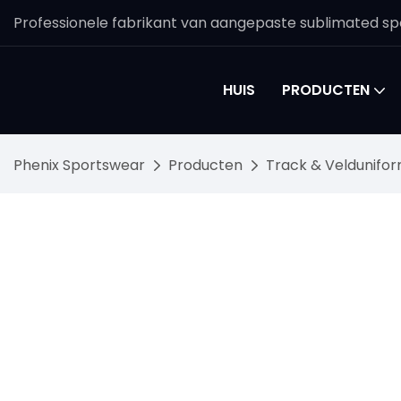
Professionele fabrikant van aangepaste sublimated spo
HUIS
PRODUCTEN
Phenix Sportswear
Producten
Track & Veldunifo