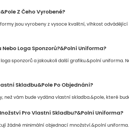
a&pole Z Čeho Vyrobené?
ormy jsou vyrobeny z vysoce kvalitní, vlhkost odvádějíc
u Nebo Loga Sponzorů?&polní Uniforma?
loga sponzorů a jakoukoli další grafiku.&polní uniforma.
lastní Skladbu&pole Po Objednání?
ny, než vám bude vydána vlastní skladba.&pole, které bu
Množství Pro Vlastní Skladbu?&polní Uniforma?
jí žádné minimální objednací množství.&polní uniforma. Mů