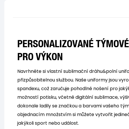
PERSONALIZOVANÉ TÝMOVÉ
PRO VÝKON
Navrhněte si vlastní sublimační dráhu&polní unif
přizpůsobitelnou službou. Naše uniformy jsou vyr
spandexu, což zaručuje pohodlné nošení pro jakýko
možností potisku, včetně digitální sublimace, výši
dokonale ladily se značkou a barvami vašeho tý
objednacím množstvím si můžete vytvořit jedin
jakýkoli sport nebo událost.