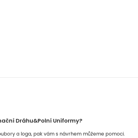
mační Dráhu&polní Uniformy?
soubory a loga, pak vám s návrhem můžeme pomoci.