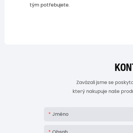
tým potřebujete.
KON
Zavázali jsme se poskyto
který nakupuje naše produk
Jméno
Obsah