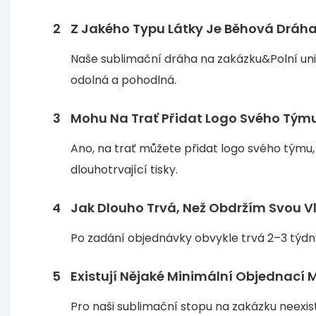
2
Z Jakého Typu Látky Je Běhová Dráh
Naše sublimační dráha na zakázku&Polní unif
odolná a pohodlná.
3
Mohu Na Trať Přidat Logo Svého Tým
Ano, na trať můžete přidat logo svého týmu, 
dlouhotrvající tisky.
4
Jak Dlouho Trvá, Než Obdržím Svou V
Po zadání objednávky obvykle trvá 2–3 týd
5
Existují Nějaké Minimální Objednací 
Pro naši sublimační stopu na zakázku neexistu