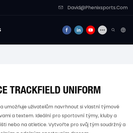
David@Phenixsports.Com
S
E TRACKFIELD UNIFORM
ma umožňuje uživatelům navrhnout si vlastní týmové
vami a textem. Ideální pro sportovní týmy, kluby a
išti nebo na atletice. Vytvořte pro svůj tým soudržný a