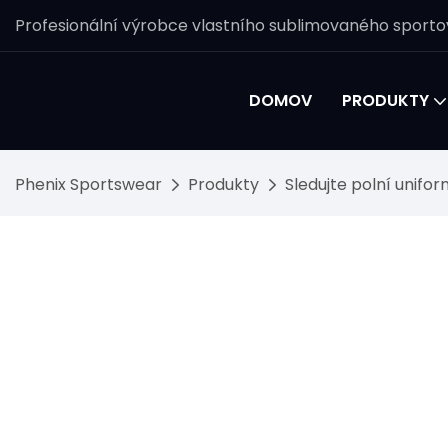
Profesionální výrobce vlastního sublimovaného sporto
DOMOV
PRODUKTY
Phenix Sportswear
Produkty
Sledujte polní unifo