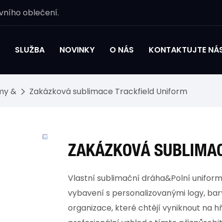
vního oblečení.
SLUŽBA
NOVINKY
O NÁS
KONTAKTUJTE NÁ
rmy &
Zakázková sublimace Trackfield Uniform
ZAKÁZKOVÁ SUBLIMAC
Vlastní sublimační dráha&Polní unifor
vybavení s personalizovanými logy, bar
organizace, které chtějí vyniknout na hř