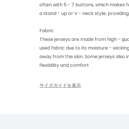
often with 5 - 7 buttons, which makes fo
a stand - up or V - neck style, providin
Fabric
These jerseys are made from high - qual
used fabric due to its moisture - wickin
away from the skin. Some jerseys also 
flexibility and comfort
サイズガイドを表示