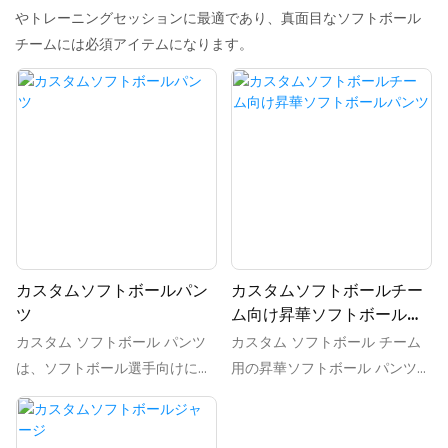
やトレーニングセッションに最適であり、真面目なソフトボール
チームには必須アイテムになります。
カスタムソフトボールパン
カスタムソフトボールチー
ツ
ム向け昇華ソフトボールパ
ンツ
カスタム ソフトボール パンツ
カスタム ソフトボール チーム
は、ソフトボール選手向けに特
用の昇華ソフトボール パンツ
別にデザインされたパーソナラ
は、チームがフィールドで個性
イズされたパンツで、試合中の
を表現できるユニークでカスタ
快適性、耐久性、柔軟性を実現
ムなデザイン オプションを提供