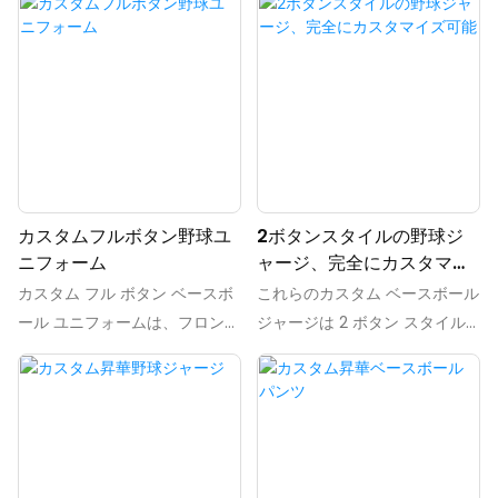
カスタムフルボタン野球ユ
2ボタンスタイルの野球ジ
ニフォーム
ャージ、完全にカスタマイ
ズ可能
カスタム フル ボタン ベースボ
これらのカスタム ベースボール
ール ユニフォームは、フロント
ジャージは 2 ボタン スタイル
が完全にボタン留めされ、デザ
で、チームの独自のスタイルに
インをカスタマイズできるパー
合わせて完全にカスタマイズで
ソナライズされたベースボール
きます。 独自の色、ロゴ、選手
ジャージです。 ユニークでプロ
名をデザインして、フィールド
フェッショナルな外観でフィー
上でユニークな外観を作りまし
ルド上で目立ちたいチームに最
ょう