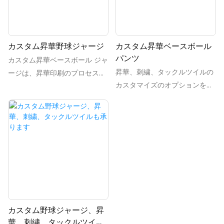
適です。
カスタム昇華野球ジャージ
カスタム昇華ベースボール
パンツ
カスタム昇華ベースボール ジャ
昇華、刺繍、タックルツイルの
ージは、昇華印刷のプロセスを
カスタマイズのオプションを使
通じて作成されるパーソナライ
用して、独自のカスタム ベース
ズされたベースボール ジャージ
ボール ジャージを作成します。
です。 この技術により、フルカ
さまざまなデザインとパーソナ
ラーのデザインとグラフィック
ライズオプションから選択し
を生地にシームレスに統合する
て、フィールドで目立つジャー
ことができ、プレーヤーのため
ジを作りましょう
のユニークで鮮やかなジャージ
が生まれます。
カスタム野球ジャージ、昇
華、刺繍、タックルツイル