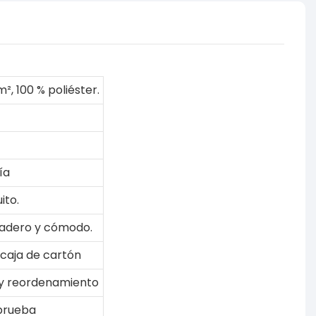
², 100 % poliéster.
ía
ito.
radero y cómodo.
 caja de cartón
a y reordenamiento
 prueba