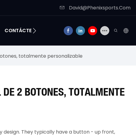
David@Phenixsports.Com
CONTÁCTENOS
botones, totalmente personalizable
L DE 2 BOTONES, TOTALMENTE
y design. They typically have a button - up front,