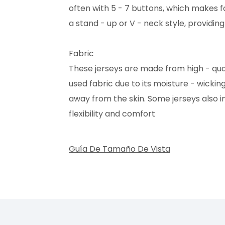
often with 5 - 7 buttons, which makes fo
a stand - up or V - neck style, providin
Fabric
These jerseys are made from high - qual
used fabric due to its moisture - wickin
away from the skin. Some jerseys also 
flexibility and comfort
Guía De Tamaño De Vista