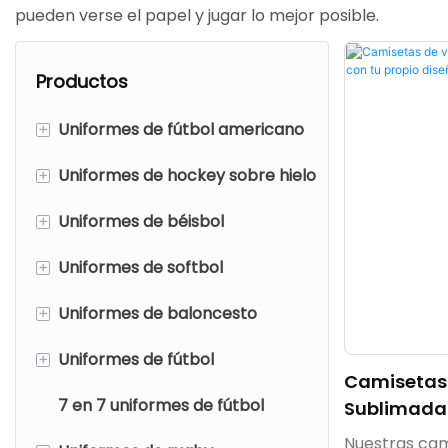
pueden verse el papel y jugar lo mejor posible.
Productos
+
Uniformes de fútbol americano
+
Uniformes de hockey sobre hielo
Camisetas de fútbol
americano
+
Uniformes de béisbol
Camisetas de hockey sobre
Pantalones de fútbol
hielo
+
Uniformes de softbol
Camisetas de béisbol
americano
Jerseys reversibles de
+
Uniformes de baloncesto
Pantalones de
Camisetas de softbol
Camisetas de fútbol
hockey sobre hielo
béisbol/bragas
americano de malla
+
Uniformes de fútbol
Pantalones de
camisetas de baloncesto
Conchas de pantalón de
Camisetas 
softbol/bragas
hockey sobre hielo
7 en 7 uniformes de fútbol
Pantalones cortos de
Camisetas de fútbol
Sublimadas
Tu Propio D
baloncesto
Nuestras cam