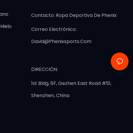
cano
Contacto: Ropa Deportiva De Phenix
Hielo
Correo Electrónico:
David@phenixsports.com
DIRECCIÓN:
1st Bldg, 6F, Gezhen East Road #51,
Shenzhen, China