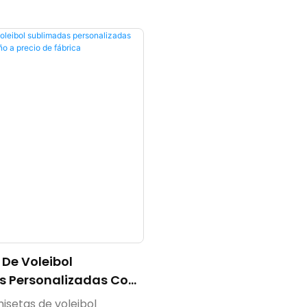
De Voleibol
 Personalizadas Con
iseño A Precio De
isetas de voleibol