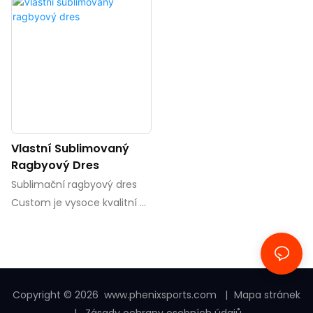
Vlastní Sublimovaný
Ragbyový Dres
Sublimační ragbyový dres
Custom je vysoce kvalitní a
přizpůsobitelný ragbyový
dres, který je vyroben
pomocí sublimačního tisku.
Díky tomu lze do látky
bezproblémově integrovat
Copyright © 2026
www.phenixsports.com
|
Mapa stránek
zářivé barvy, složité vzory a