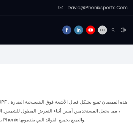
David@Phenixsports.Com
، مما يجعل المستخدمين آمنين أثناء التعرض المطول للشمس. النس
يظل المستخدمون مريحين وجافين ، حتى بعد فترات النشاط الممتدة بواسطة الماء. قم بترقية تجربة الصيد الخاصة بك مع قمصان الصيد في Phenix والتمتع بجميع الفوائد التي يقدمونها.