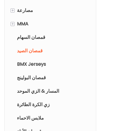
صيتك الفريدة
لاكروس pinnies
شورت الرجبي
مصارعة
+
لاكروس جيرسي
الفردي المصارعة
MMA
+
السراويل القصيرة/التنانير
مصارعة القتال السراويل
MMA Rashguard
قمصان السهام
شورت MMA
قمصان الصيد
BMX Jerseys
قمصان البولينج
المسار & الزي الموحد
زي الكرة الطائرة
ملابس الاحماء