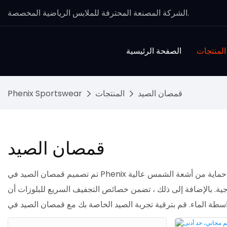
الشركة المصنعة المحترفة للملابس الرياضية المخصصة.
المنتجات
الصفحة الرئيسية
قمصان الصيد
المنتجات
Phenix Sportswear
قمصان الصيد
تم تصميم قمصان الصيد في Phenix خصيصًا لعشاق الصيد ، مما يوفر العديد من المزايا. مصنوعة من مواد حماية من أشعة الشمس عالية UPF ، هذه القمصان تمنع بشكل فعال الأشعة فوق البنفسجية الضارة
رجية. بالإضافة إلى ذلك ، تضمن خصائص التجفيف السريع للبلوزات أن