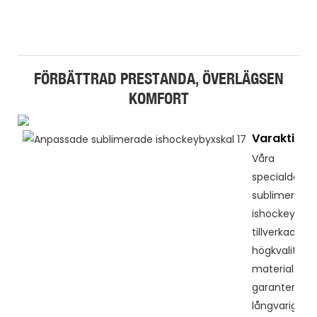
FÖRBÄTTRAD PRESTANDA, ÖVERLÄGSEN
KOMFORT
Varaktighe
Våra
specialdesig
sublimerade
ishockeybyxo
tillverkade av
högkvalitativ
material so
garanterar
långvarigt sl