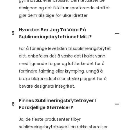
gymnastikk eller CrossFit. Den tettsittende
designen og det fukttransporterende stoffet
gjør dem allsidige for ulike idretter.
Hvordan Bør Jeg Ta Vare På
5
Sublimeringsbrytetrinnet Mitt?
For å forlenge levetiden til sublimeringsbrytet
ditt, anbefales det å vaske det i kaldt vann
med lignende farger og lufttørke det for å
forhindre falming eller krymping. Unngå å
bruke blekemiddel eller stryke plagget for å
bevare designets integritet.
Finnes Sublimeringsbrytetrøyer I
6
Forskjellige Størrelser?
Ja, de fleste produsenter tilbyr
sublimeringsbrytetrøyer i en rekke størrelser