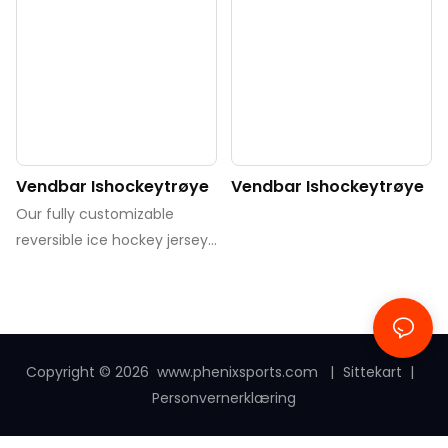
Vendbar Ishockeytrøye
Vendbar Ishockeytrøye
Our fully customizable
reversible ice hockey jersey
is a game-changer for
teams and players alike.
Engineered with high-
performance materials, this
jersey offers exceptional
Copyright © 2026
www.phenixsports.com
|
Sittekart
|
breathability and durability,
Personvernerklæring
keeping you cool and
comfortable on the ice,