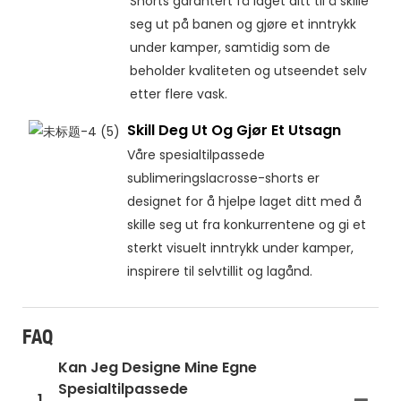
Shorts garantert få laget ditt til å skille
seg ut på banen og gjøre et inntrykk
under kamper, samtidig som de
beholder kvaliteten og utseendet selv
etter flere vask.
Skill Deg Ut Og Gjør Et Utsagn
Våre spesialtilpassede
sublimeringslacrosse-shorts er
designet for å hjelpe laget ditt med å
skille seg ut fra konkurrentene og gi et
sterkt visuelt inntrykk under kamper,
inspirere til selvtillit og lagånd.
FAQ
Kan Jeg Designe Mine Egne
Spesialtilpassede
1