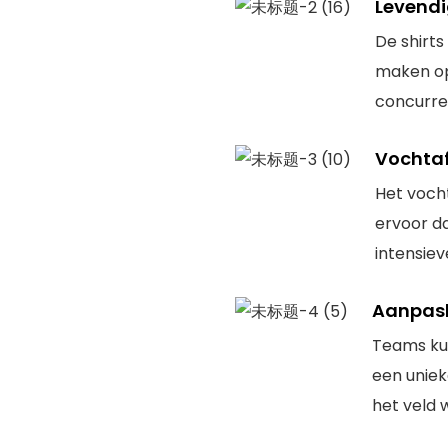
Levendi
De shirts
maken op
concurre
Vochtaf
Het voch
ervoor da
intensiev
Aanpas
Teams ku
een unieke
het veld 