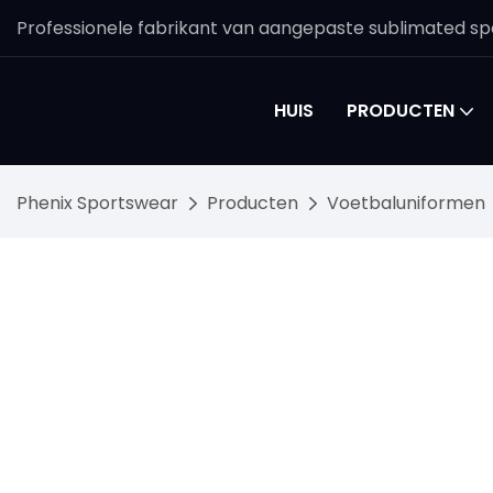
Professionele fabrikant van aangepaste sublimated spo
HUIS
PRODUCTEN
Phenix Sportswear
Producten
Voetbaluniformen