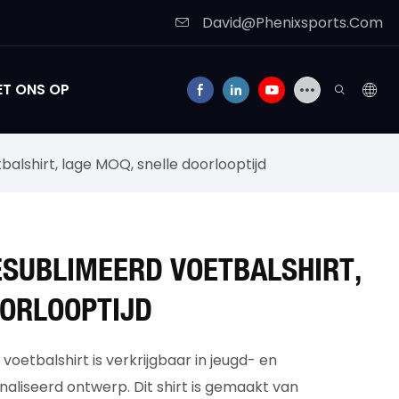
David@Phenixsports.Com
T ONS OP
lshirt, lage MOQ, snelle doorlooptijd
SUBLIMEERD VOETBALSHIRT,
OORLOOPTIJD
etbalshirt is verkrijgbaar in jeugd- en
liseerd ontwerp. Dit shirt is gemaakt van