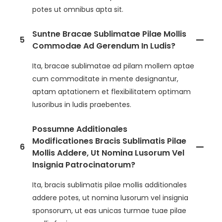
potes ut omnibus apta sit.
Suntne Bracae Sublimatae Pilae Mollis
5
Commodae Ad Gerendum In Ludis?
Ita, bracae sublimatae ad pilam mollem aptae
cum commoditate in mente designantur,
aptam aptationem et flexibilitatem optimam
lusoribus in ludis praebentes.
Possumne Additionales
Modificationes Bracis Sublimatis Pilae
6
Mollis Addere, Ut Nomina Lusorum Vel
Insignia Patrocinatorum?
Ita, bracis sublimatis pilae mollis additionales
addere potes, ut nomina lusorum vel insignia
sponsorum, ut eas unicas turmae tuae pilae