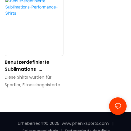
Benutzerdefinierte
Sublimations-
Performance-Shirts
Diese Shirts wurden für
Sportler, Fitnessbegeisterte
und Sportteams entwickelt
und sind darauf ausgelegt,
Ihre Leistung zu steigern und
Ihnen selbst bei den
intensivsten
Urheberrecht© 2025
www.phenixsports.com
|
Trainingseinheiten und