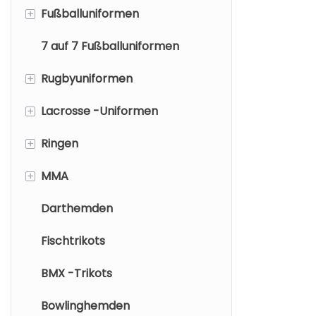
+
Fußballuniformen
Sublimations
hergestellt w
7 auf 7 Fußballuniformen
Fußballtrikots
langlebige G
+
Rugbyuniformen
Fußballshorts
entstehen. Di
Basketballtea
+
Lacrosse -Uniformen
Rugby-Trikot
Stil auf dem
+
Ringen
Rugby -Shorts
Lacrosse Pinnies
+
MMA
Lacrosse -Trikot
Wrestling-Unterhemden
Darthemden
Lacrosse -Shorts/Röcke
Wrestling Fight Shorts
MMA Rashguard
Fischtrikots
MMA Shorts
BMX -Trikots
Bowlinghemden