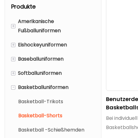
Produkte
Amerikanische
+
Fußballuniformen
+
Eishockeyuniformen
American-Football-Trikots
+
Baseballuniformen
Amerikanische Fußballhosen
Eishockeytrikots
+
Softballuniformen
Mesh amerikanische
Reversible Eishockeytrikots
Baseballtrikots
Fußballtrikots
-
Basketballuniformen
Eishockeyhosenschalen
Baseballhosen/Knicker
Softball -Trikots
Benutzerdef
Eishockeysocken
Softballhosen/Schlüpfer
Basketball-Trikots
Basketball
Basketball-Shorts
Bei individuel
Basketballsh
Basketball -Schießhemden
personalisier