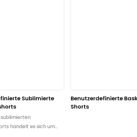
inierte Sublimierte
Benutzerdefinierte Bas
shorts
Shorts
l sublimierten
orts handelt es sich um
te Sportbekleidung, die im