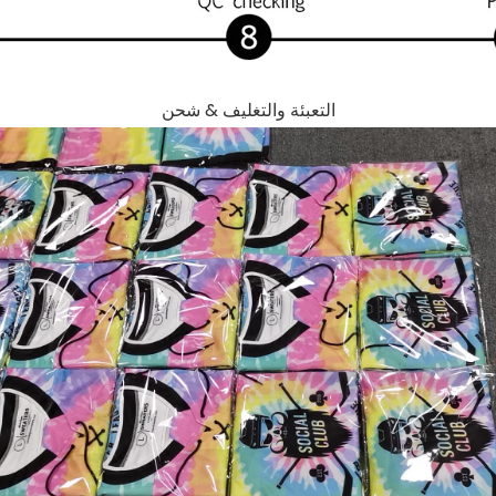
التعبئة والتغليف & شحن