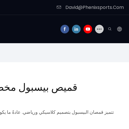
David@Phenixsports.Com
قميص بيسبول مخص