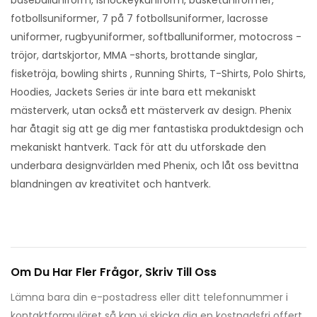
baseballuniform, ishockeykuniform, basketuniformer,
fotbollsuniformer, 7 på 7 fotbollsuniformer, lacrosse
uniformer, rugbyuniformer, softballuniformer, motocross -
tröjor, dartskjortor, MMA -shorts, brottande singlar,
fisketröja, bowling shirts , Running Shirts, T-Shirts, Polo Shirts,
Hoodies, Jackets Series är inte bara ett mekaniskt
mästerverk, utan också ett mästerverk av design. Phenix
har åtagit sig att ge dig mer fantastiska produktdesign och
mekaniskt hantverk. Tack för att du utforskade den
underbara designvärlden med Phenix, och låt oss bevittna
blandningen av kreativitet och hantverk.
Om Du Har Fler Frågor, Skriv Till Oss
Lämna bara din e-postadress eller ditt telefonnummer i
kontaktformuläret så kan vi skicka dig en kostnadsfri offert