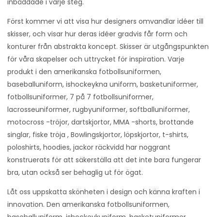
inbäddade i varje steg.
Först kommer vi att visa hur designers omvandlar idéer till
skisser, och visar hur deras idéer gradvis får form och
konturer från abstrakta koncept. Skisser är utgångspunkten
för våra skapelser och uttrycket för inspiration. Varje
produkt i den amerikanska fotbollsuniformen,
baseballuniform, ishockeykna uniform, basketuniformer,
fotbollsuniformer, 7 på 7 fotbollsuniformer,
lacrosseuniformer, rugbyuniformer, softballuniformer,
motocross -tröjor, dartskjortor, MMA -shorts, brottande
singlar, fiske tröja , Bowlingskjortor, löpskjortor, t-shirts,
poloshirts, hoodies, jackor räckvidd har noggrant
konstruerats för att säkerställa att det inte bara fungerar
bra, utan också ser behaglig ut för ögat.
Låt oss uppskatta skönheten i design och känna kraften i
innovation. Den amerikanska fotbollsuniformen,