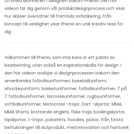
Utforska skönheten i designen bakom Phenix! Den här
videon tar dig genom vår produktdesignprocess och visar
hur skisser översätter till framtida sofistikering. Från
koncept till verklighet visar Phenix en unik kreativ resa för
dig.
Välkommen till Phenix, som inte bara är ett palats av
bearbetning, utan också en inspirationskälla för design. I
den här videon avslöjar vi designprocessen bakom den
amerikanska fotbollsuniformen, baseballuniform,
ishockeyuniform, basketuniformer, fotbollsuniformer, 7 på
7 fotbollsuniformer, lacrosseuniformer, rugbyuniformer,
softballuniformer, Motocross -tröjor, Dart -skjortor, MMA,
MMA Shorts, brottande singlets, fiske tröja, bowlingskjortor,
löpskjortor, t-tröjor, poloshirts, hoodies, jackor, från första
befruktningen till slutprodukt, med innovation och hantverk