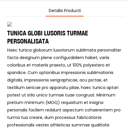
Detalia Producti
TUNICA GLOBI LUSORIS TURMAE
PERSONALISATA
Haec tunica globorum lusoriorum sublimata personaliter
facta designum plene configurabilem habet, variis
coloribus et materiis praesto, ut 100% polyestero et
spandice. Cum optionibus impressionis sublimationis
digitalis, impressionis serigraphicae, acu pictae, et
textilium sericae pro apparatu pilae, haec tunica aptari
potest ut stilo unico turmae tuae congruat. Minimum
pretium minimum (MOQ) requisitum et insigna
personalis facilem reddunt aspectum cohaerentem pro
turma tua creare, dum processus fabricationis
professionalis vestes athleticas summae qualitatis