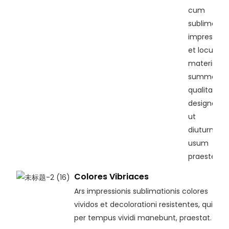
cum
sublimatio
impressae
et loculis e
materiis
summae
qualitatis
designantu
ut
diuturnum
usum
praestent.
Colores Vibriaces
Ars impressionis sublimationis colores
vividos et decolorationi resistentes, qui
per tempus vividi manebunt, praestat.