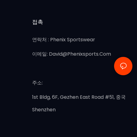
접촉
연락처 : Phenix Sportswear
이메일:
David@phenixsports.com
주소:
1st Bldg, 6F, Gezhen East Road #51, 중국
Shenzhen