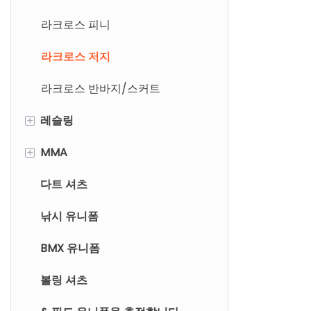
패턴 및 번호를
럭비 반바지
라크로스 피니
라크로스 저지
라크로스 반바지/스커트
+
레슬링
+
MMA
레슬링 싱글 렛
다트 셔츠
레슬링 반바지
MMA 라슈 가드
낚시 유니폼
MMA 반바지
BMX 유니폼
볼링 셔츠