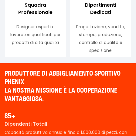
Squadra
Dipartimenti
Professionale
Dedicati
Designer esperti e
Progettazione, vendite,
lavoratori qualificati per
stampa, produzione,
prodotti di alta qualità
controllo di qualità e
spedizione
PRODUTTORE DI ABBIGLIAMENTO SPORTIVO
PHENIX
LA NOSTRA MISSIONE È LA COOPERAZIONE
VANTAGGIOSA.
85+
Dipendenti Totali
Capacità produttiva annuale fino a 1.000.000 di pezzi, con